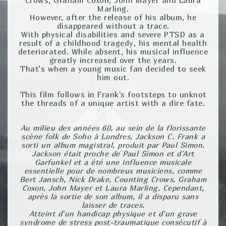
Marling.
However, after the release of his album, he
disappeared without a trace.
With physical disabilities and severe PTSD as a
result of a childhood tragedy, his mental health
deteriorated. While absent, his musical influence
greatly increased over the years.
That’s when a young music fan decided to seek
him out.
This film follows in Frank's footsteps to unknot
the threads of a unique artist with a dire fate.
Au milieu des années 60, au sein de la florissante
scène folk de Soho à Londres, Jackson C. Frank a
sorti un album magistral, produit par Paul Simon.
Jackson était proche de Paul Simon et d'Art
Garfunkel et a été une influence musicale
essentielle pour de nombreux musiciens, comme
Bert Jansch, Nick Drake, Counting Crows, Graham
Coxon, John Mayer et Laura Marling. Cependant,
après la sortie de son album, il a disparu sans
laisser de traces.
Atteint d'un handicap physique et d'un grave
syndrome de stress post-traumatique consécutif à